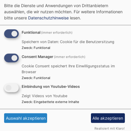
Bitte die Dienste und Anwendungen von Drittanbietern
auswählen, die wir nutzen möchten.
Für weitere Informationen
Startseite
Angebote
Kasualien und Sakramente
Taufe
bitte unsere
Datenschutzhinweise
lesen.
Funktional
(immer erforderlich)
Taufe
Speichern von Daten: Cookie für die Benutzersitzung
Zweck
:
Funktional
Consent Manager
(immer erforderlich)
Im Vertrauen darauf, dass diese Zusage jedem
Cookie Consent speichert Ihre Einwilligungsstatus im
Menschen gilt, und weil jedes Kind und jeder
Browser
Erwachsende willkommen ist in der Gemeinschaft von
Zweck
:
Funktional
Christinnen und Christen, freuen wir uns über jede
Einbindung von Youtube-Videos
Taufe in der Christuskirche Donauwörth.
Zeigt Videos von Youtube
Wenn Sie Ihr Kind bei uns taufen lassen wollen, wenden
Zweck
:
Eingebettete externe Inhalte
Sie sich bitte ans Pfarramt und vereinbaren einen
Gesprächstermin mit der Pfarrerin, dem Pfarrer.
Auswahl akzeptieren
Alle akzeptieren
Realisiert mit Klaro!