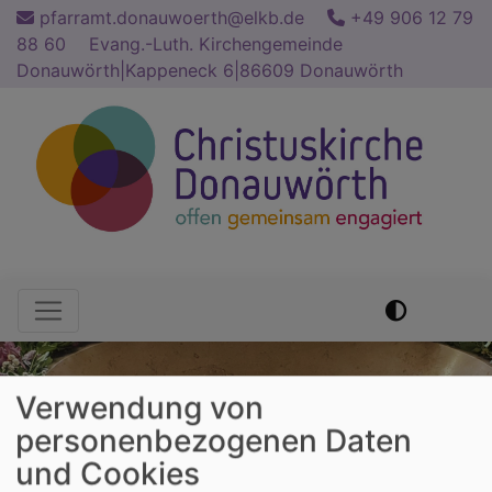
Direkt
pfarramt.donauwoerth@elkb.de
+49 906 12 79
zum
88 60
Evang.-Luth. Kirchengemeinde
Inhalt
Donauwörth|Kappeneck 6|86609 Donauwörth
Hauptnavigation
Verwendung von
personenbezogenen Daten
und Cookies