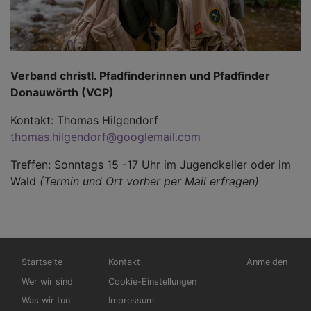
Verband christl. Pfadfinderinnen und Pfadfinder
Donauwörth (VCP)
Kontakt: Thomas Hilgendorf
thomas.hilgendorf@googlemail.com
Treffen: Sonntags 15 -17 Uhr im Jugendkeller oder im
Wald
(Termin und Ort vorher per Mail erfragen)
Hauptnavigation
Fußbereichsmenü
Benutzermen
Startseite
Kontakt
Anmelden
Wer wir sind
Cookie-Einstellungen
Was wir tun
Impressum