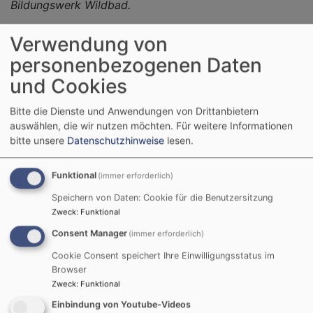
Bildungswerk Wildbad.
Verwendung von
personenbezogenen Daten
und Cookies
Bitte die Dienste und Anwendungen von Drittanbietern
auswählen, die wir nutzen möchten.
Für weitere Informationen
bitte unsere
Datenschutzhinweise
lesen.
Funktional
(immer erforderlich)
Bildrechte
Monika Rebele
Speichern von Daten: Cookie für die Benutzersitzung
Zweck
:
Funktional
Ge(h)spräche
Consent Manager
(immer erforderlich)
Kontakt: Elfriede Eckhardt 0906/22 31 6
Cookie Consent speichert Ihre Einwilligungsstatus im
Browser
jeden 1. Montag im Monat um 18 Uhr an der
Zweck
:
Funktional
Freilichtbühne
Einbindung von Youtube-Videos