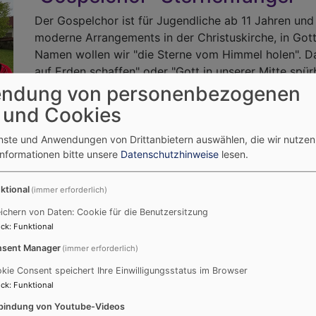
Der Gospelchor ist für Jugendliche ab 11 Jahren un
moderne Arrangements in der Christuskirche, in Got
Namen wollen wir "die Sterne vom Himmel holen". Da
auf Erden schaffen" oder "Gott in unserer Mitte s
vorbei! Wir proben jeden Freitag um 18.30 Uhr im Ge
ndung von personenbezogenen
Hans-Georg Stapff
 und Cookies
enste und Anwendungen von Drittanbietern auswählen, die wir nutze
taste 'n' go
Informationen bitte unsere
Datenschutzhinweise
lesen.
Kontakt für unsere Kirchenband "taste 'n' go" ist He
ktional
(immer erforderlich)
Tel.: 09080/4173.
ichern von Daten: Cookie für die Benutzersitzung
ck
:
Funktional
Die Proben sind in Ebermergen jeden Mittwoch von 
sent Manager
(immer erforderlich)
kie Consent speichert Ihre Einwilligungsstatus im Browser
ck
:
Funktional
bindung von Youtube-Videos