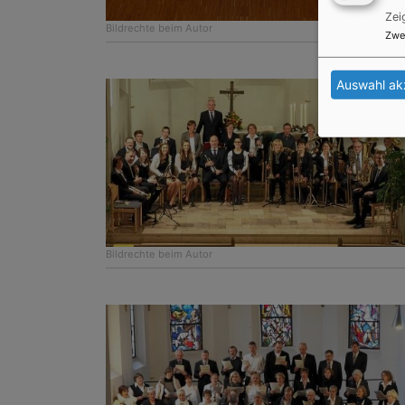
Zei
Bildrechte
beim Autor
Zwe
Auswahl ak
Bildrechte
beim Autor