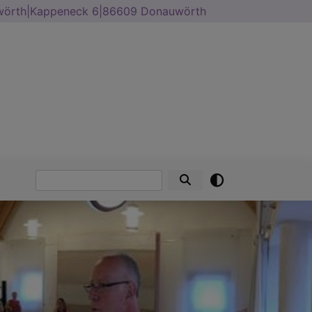
uwörth|Kappeneck 6|86609 Donauwörth
Suche