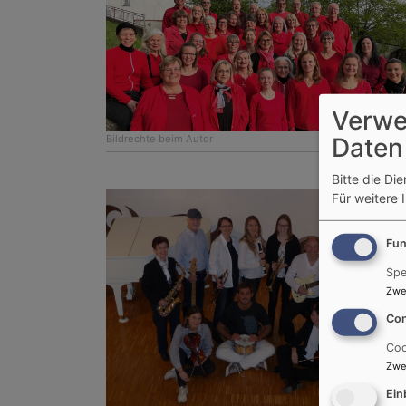
Verwe
Daten
Bildrechte
beim Autor
Bitte die Di
Für weitere 
Fun
Spe
Zwe
Con
Coo
Zwe
Ein