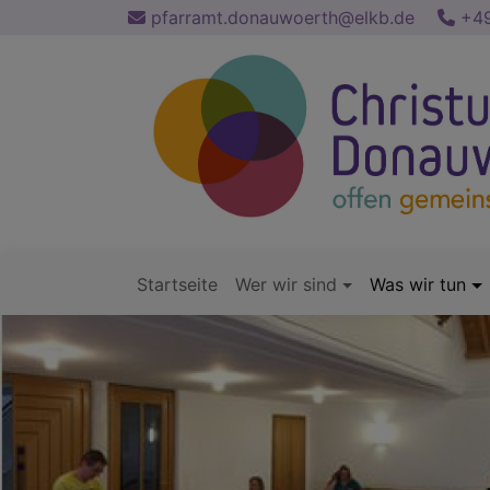
Direkt
pfarramt.donauwoerth@elkb.de
+49
zum
Inhalt
Startseite
Wer wir sind
Was wir tun
Hauptnavigation