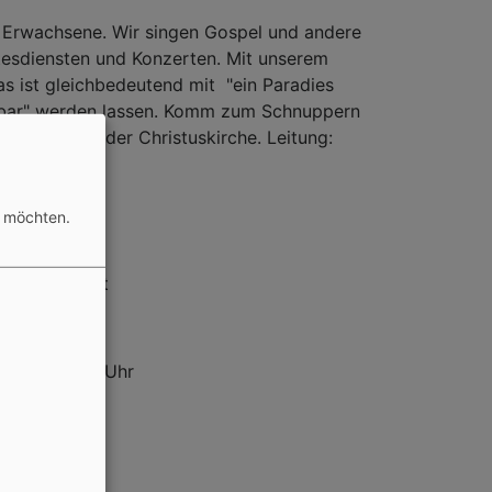
d Erwachsene. Wir singen Gospel und andere
tesdiensten und Konzerten. Mit unserem
s ist gleichbedeutend mit "ein Paradies
pürbar" werden lassen. Komm zum Schnuppern
meindehaus der Christuskirche. Leitung:
n möchten.
rr Bernd Horst
20.00-22.00 Uhr