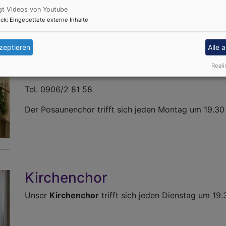
gt Videos von Youtube
ck
:
Eingebettete externe Inhalte
Posaunenchor
zeptieren
Alle 
Reali
Kontakt Dr. Hans-Martin Linsenmeyer;
Tel. 0906/2 81 58
Der Posaunenchor trifft sich jeden Montag um 19.30
Kirchenchor
Unser
Kirchenchor
trifft sich jeden Dienstag um 19