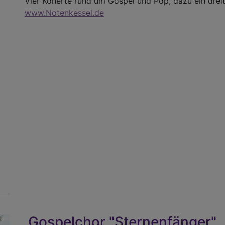
Vier Konerte rund um Gospel und Pop, dazu ein drei
www.Notenkessel.de
Gospelchor "Sternenfänger"