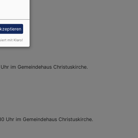
akzeptieren
siert mit Klaro!
 Uhr im Gemeindehaus Christuskirche.
.30 Uhr im Gemeindehaus Christuskirche.