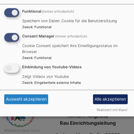
Offenheit für Neues.
Funktional
(immer erforderlich)
Selbständig will das Kind den Dingen auf den Grund
Speichern von Daten: Cookie für die Benutzersitzung
gehen und sich auf selbst gestellte Aufgaben
Zweck
:
Funktional
konzentrieren.
Consent Manager
(immer erforderlich)
In unserer Krippe werden die Kinder in ihren
Cookie Consent speichert Ihre Einwilligungsstatus im
persönlichen Entwicklungsprozessen begleitet. Wir
Browser
bieten ihnen Sicherheit, Wohlbefinden und Raum für
Zweck
:
Funktional
Entfaltung.
Einbindung von Youtube-Videos
Zeigt Videos von Youtube
Uns ist eine intensive Zusammenarbeit mit Ihnen als
Zweck
:
Eingebettete externe Inhalte
Eltern besonders wichtig. Für den Austausch bieten wir
Ihnen vielfältige Möglichkeiten.
Auswahl akzeptieren
Alle akzeptieren
Realisiert mit Klaro!
Kontakt:
Angelina
Rau Einrichtungsleitung
Bildrechte
beim Autor