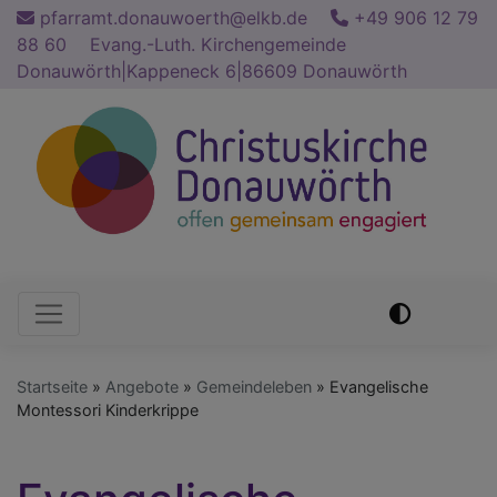
Direkt
pfarramt.donauwoerth@elkb.de
+49 906 12 79
zum
88 60
Evang.-Luth. Kirchengemeinde
Inhalt
Donauwörth|Kappeneck 6|86609 Donauwörth
Hauptnavigation
Startseite
Angebote
Gemeindeleben
Evangelische
Montessori Kinderkrippe