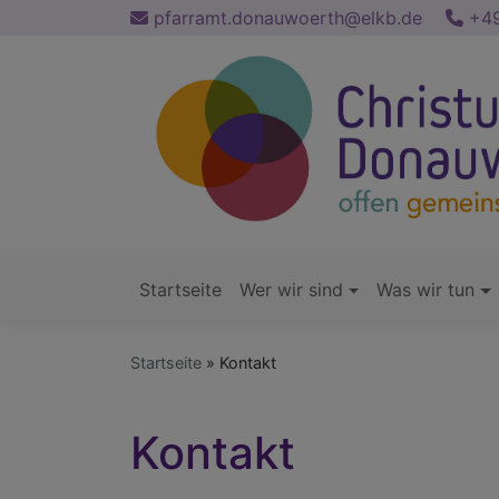
Direkt
pfarramt.donauwoerth@elkb.de
+49
zum
Inhalt
Startseite
Wer wir sind
Was wir tun
Hauptnavigation
Startseite
Kontakt
Kontakt