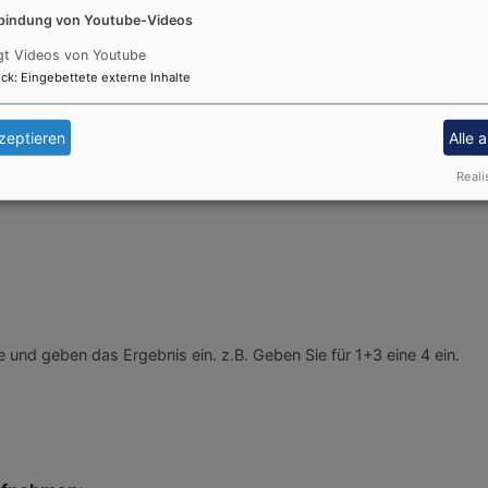
bindung von Youtube-Videos
gt Videos von Youtube
ck
:
Eingebettete externe Inhalte
ks oder Internetadressen an.
zeptieren
Alle 
Reali
 Daten zur Bearbeitung Ihres Anliegens verwendet werden. Weitere I
und geben das Ergebnis ein. z.B. Geben Sie für 1+3 eine 4 ein.