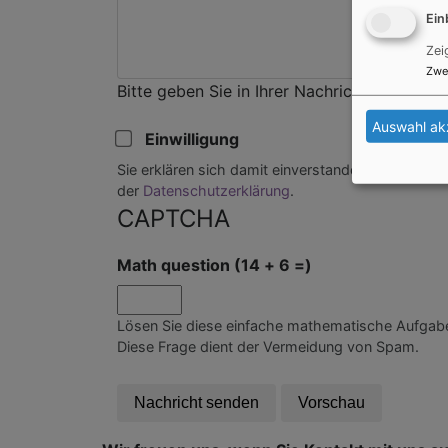
Ein
Zei
Zwe
Bitte geben Sie in Ihrer Nachricht keine Lin
Auswahl ak
Einwilligung
Sie erklären sich damit einverstanden, dass Ihre
der
Datenschutzerklärung
.
CAPTCHA
Math question (14 + 6 =)
Lösen Sie diese einfache mathematische Aufgabe 
Diese Frage dient der Vermeidung von Spam.