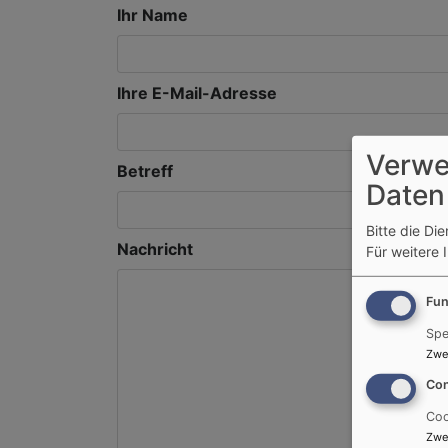
Ihr Name
Ihre E-Mail-Adresse
Verwe
Betreff
Daten
Bitte die Di
Nachricht
Für weitere 
Fun
Spe
Zwe
Con
Coo
Zwe