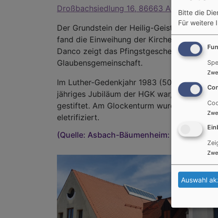
Droßbachsiedlung 16, 86663 Asbach-Bäum
Bitte die Di
Für weitere 
Der Grundstein der Heilig-Geist-Kirche wu
fand die Einweihung der Kirche statt. Das 
Fun
Danco zeigt das Pfingstgeschenen als die W
Glaubensgemeinschaft.
Spe
Zwe
Im Luther-Gedenkjahr 1983 (500. Geburtsta
Con
jähriges Jubiläum der HGK war, wurde eine S
Coo
gestiftet. Am Glockenturm wurde ein Kreuz
Zwe
eletrifiziert.
Ein
(Quelle: Asbach-Bäumenheim: Ein Heimatb
Zei
Zwe
Auswahl ak