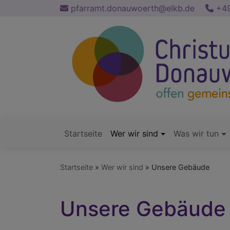
Direkt
pfarramt.donauwoerth@elkb.de
+49
zum
Inhalt
Startseite
Wer wir sind
Was wir tun
Hauptnavigation
Startseite
Wer wir sind
Unsere Gebäude
Unsere Gebäude