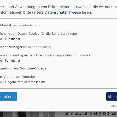
enheim
enste und Anwendungen von Drittanbietern auswählen, die wir nutze
Informationen bitte unsere
Datenschutzhinweise
lesen.
rde 1957 gelegt und 1958
Altarfresko von Kunstmaler
ktional
(immer erforderlich)
urzel aller
ichern von Daten: Cookie für die Benutzersitzung
ck
:
Funktional
g), das zugleich 25-
sent Manager
(immer erforderlich)
teintafel mit Inschrift
kie Consent speichert Ihre Einwilligungsstatus im Browser
 angebracht und das Läuten
Bildrechte
Hildebrandt
ck
:
Funktional
bindung von Youtube-Videos
uch)
gt Videos von Youtube
ck
:
Eingebettete externe Inhalte
Gemeindehaus an der Chr
Pflegstraße 32, 86609 Do
zeptieren
Alle 
Reali
Das erste Gemeindehaus de
Jahre erbaut. Seit 2020 h