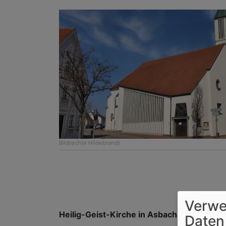
Bildrechte
Hildebrandt
Verwe
Heilig-Geist-Kirche in Asbach-Bäumenhe
Daten