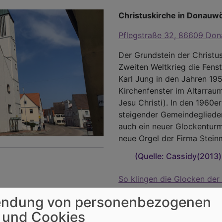
Christuskirche in Donauw
Pflegstraße 32, 86609 Do
Der Grundstein der Christu
Zweiten Weltkrieg die Fenst
Karl Jung in den Jahren 19
Kirchenfenster im Altarrau
Jesu Christi). In den 1960e
steigender Gemeindegliede
auch ein neuer Glockenturm
neue Orgel der Firma Steinm
(Quelle: Cassidy(2013
So klingen die Glocken der 
ndung von personenbezogenen
im
 und Cookies