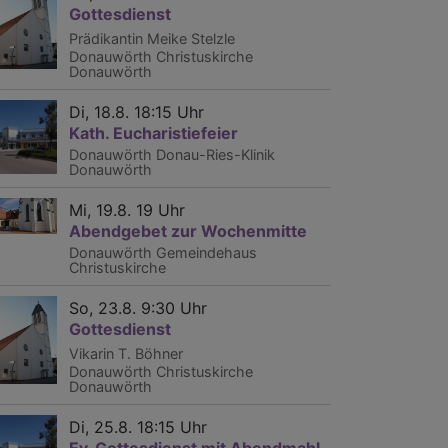
Gottesdienst
Prädikantin Meike Stelzle
Donauwörth
Christuskirche
Donauwörth
Di, 18.8. 18:15 Uhr
Kath. Eucharistiefeier
Donauwörth
Donau-Ries-Klinik
Donauwörth
Mi, 19.8. 19 Uhr
Abendgebet zur Wochenmitte
Donauwörth
Gemeindehaus
Christuskirche
So, 23.8. 9:30 Uhr
Gottesdienst
Vikarin T. Böhner
Donauwörth
Christuskirche
Donauwörth
Di, 25.8. 18:15 Uhr
Ev. Gottesdienst mit Abendmahl