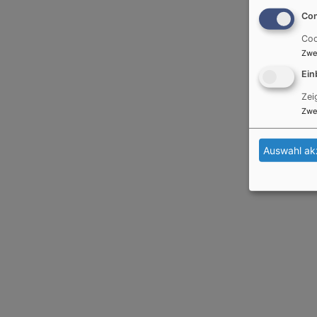
Con
Coo
Zwe
Ein
Zei
Zwe
Auswahl ak