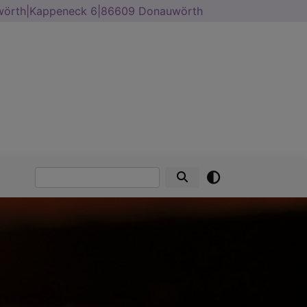
uwörth|Kappeneck 6|86609 Donauwörth
Suche