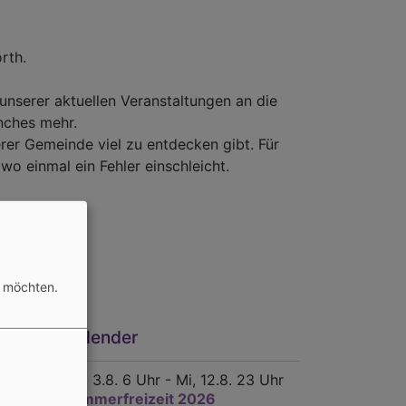
örth.
unserer aktuellen Veranstaltungen an die
nches mehr.
erer Gemeinde viel zu entdecken gibt. Für
wo einmal ein Fehler einschleicht.
n möchten.
emeindekalender
Mo, 3.8. 6 Uhr - Mi, 12.8. 23 Uhr
Sommerfreizeit 2026