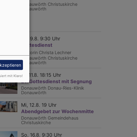
Donauwörth
Christuskirche
Donauwörth
So, 9.8. 9:30 Uhr
Gottesdienst
Lektorin Christa Lechner
Donauwörth
Christuskirche
Donauwörth
akzeptieren
Di, 11.8. 18:15 Uhr
siert mit Klaro!
Ev. Gottesdienst mit Segnung
Donauwörth
Donau-Ries-Klinik
Donauwörth
Mi, 12.8. 19 Uhr
Abendgebet zur Wochenmitte
Donauwörth
Gemeindehaus
Christuskirche
So, 16.8. 9:30 Uhr