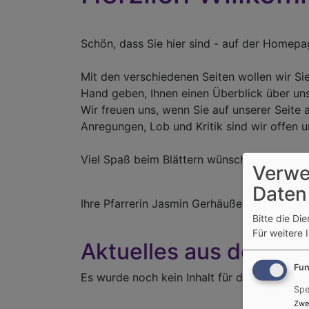
Schön, dass Sie hier sind - auf der Homep
Mit den verschiedenen Seiten wollen wir Si
Hand geben, Ihnen einen Überblick über un
Wir freuen uns, wenn Sie auf unserer Seite 
Anregungen, Lob und Kritik sind wir offen u
Viel Spaß beim Blättern wünscht Ihnen
Verwe
Daten
Ihre Pfarrerin Jasmin
Bitte die Di
Für weitere 
Aktuelles aus der Ge
Fun
Es wurde noch kein Inhalt für die Startseite e
Spe
Zwe