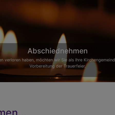
Trauung, Hochz
Sie wollen kirchlich heiraten und möchten dies gerne in de
be
men...