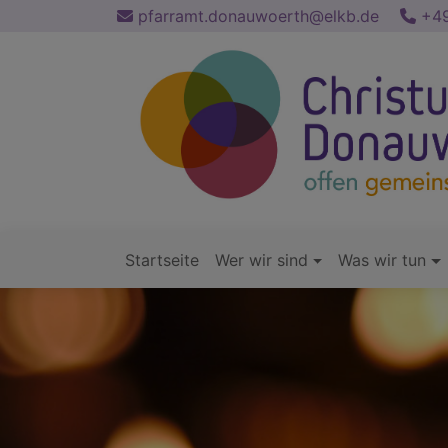
Direkt
pfarramt.donauwoerth@elkb.de
+49
zum
Inhalt
Startseite
Wer wir sind
Was wir tun
Hauptnavigation