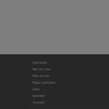
Hauptnavigation
Startseite
Wer wir sind
Was wir tun
Pilger-Leitfaden
Links
Spenden
Youtube