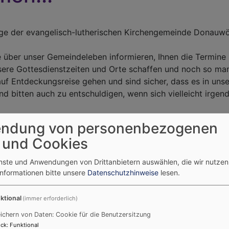
age der evangelisch-lutherischen Kirchengemeinde Donauw
e über unser Gemeindeleben informieren, Ihnen die Termine 
sere Gottesdienstzeiten und Orte schaffen und noch so ma
auf Entdeckungsreise gehen und sind sicher, dass es in uns
nd bitten auch zu entschuldigen, wenn sich vielleicht irgend
 im Namen der Kirchengemeinde,
ndung von personenbezogenen
 und Cookies
 Gerhäußer
enste und Anwendungen von Drittanbietern auswählen, die wir nutze
Informationen bitte unsere
Datenschutzhinweise
lesen.
meinde
G
ktional
(immer erforderlich)
rstellt.
ichern von Daten: Cookie für die Benutzersitzung
ck
:
Funktional