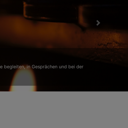
Next
eit, Bund fürs Leben
r Christuskirche in Donauwörth tun? Wir begleiten Sie gern
sonderen Tag!